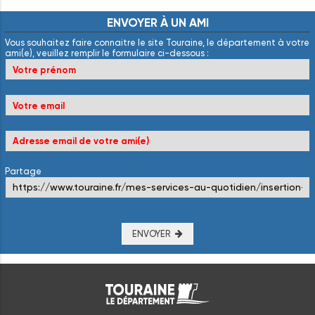
ENVOYER
À
UN
AMI
Vous souhaitez faire connaitre le site Touraine, le département à votre
ami(e), veuillez remplir le formulaire ci-dessous :
Partage
ENVOYER