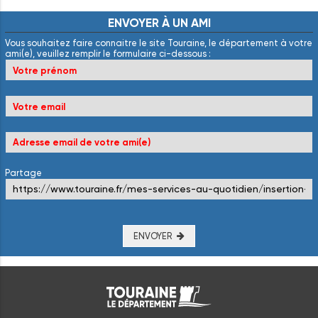
ENVOYER
À
UN
AMI
Vous souhaitez faire connaitre le site Touraine, le département à votre
ami(e), veuillez remplir le formulaire ci-dessous :
Partage
ENVOYER