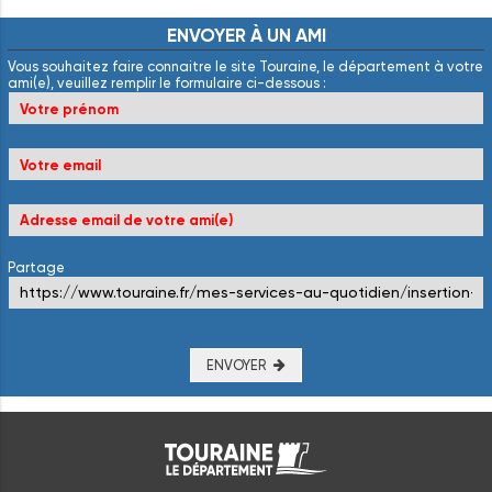
ENVOYER
À
UN
AMI
Vous souhaitez faire connaitre le site Touraine, le département à votre
ami(e), veuillez remplir le formulaire ci-dessous :
Partage
ENVOYER