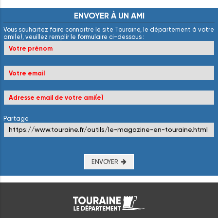
ENVOYER
À
UN
AMI
Vous souhaitez faire connaitre le site Touraine, le département à votre
ami(e), veuillez remplir le formulaire ci-dessous :
Partage
ENVOYER