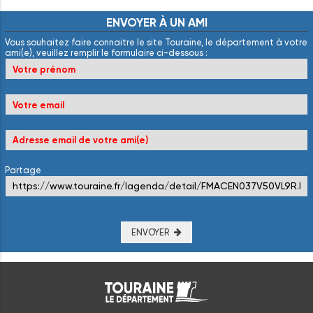
ENVOYER
À
UN
AMI
Vous souhaitez faire connaitre le site Touraine, le département à votre
ami(e), veuillez remplir le formulaire ci-dessous :
Partage
ENVOYER