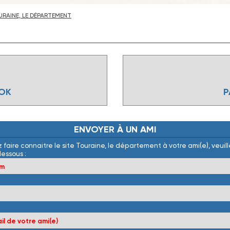
RAINE, LE DÉPARTEMENT
OOK
P
ENVOYER
À
UN
AMI
 faire connaitre le site Touraine, le département à votre ami(e), veuille
dessous :