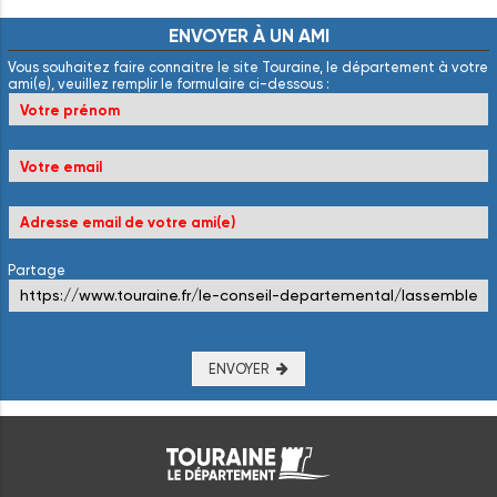
ENVOYER
À
UN
AMI
Vous souhaitez faire connaitre le site Touraine, le département à votre
ami(e), veuillez remplir le formulaire ci-dessous :
Partage
ENVOYER