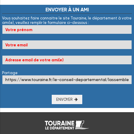
ENVOYER
À
UN
AMI
Vous souhaitez faire connaitre le site Touraine, le département à votre
ami(e), veuillez remplir le formulaire ci-dessous :
Partage
ENVOYER