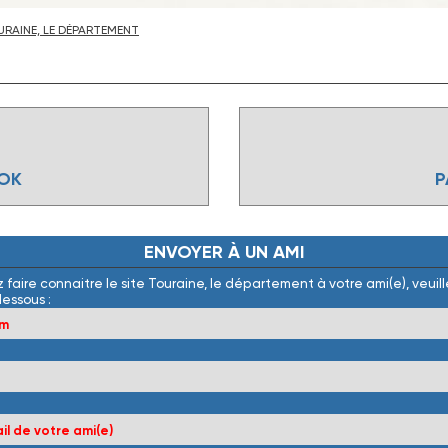
RAINE, LE DÉPARTEMENT
OOK
P
ENVOYER
À
UN
AMI
 faire connaitre le site Touraine, le département à votre ami(e), veuille
dessous :