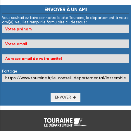
ENVOYER
À
UN
AMI
Vous souhaitez faire connaitre le site Touraine, le département à votre
ami(e), veuillez remplir le formulaire ci-dessous :
Partage
ENVOYER