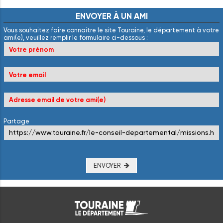
ENVOYER
À
UN
AMI
Vous souhaitez faire connaitre le site Touraine, le département à votre
ami(e), veuillez remplir le formulaire ci-dessous :
Partage
ENVOYER