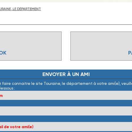
RAINE, LE DÉPARTEMENT
OOK
P
ENVOYER
À
UN
AMI
 faire connaitre le site Touraine, le département à votre ami(e), veuille
dessous :