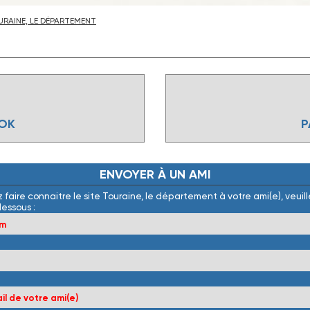
RAINE, LE DÉPARTEMENT
OOK
P
ENVOYER
À
UN
AMI
 faire connaitre le site Touraine, le département à votre ami(e), veuille
dessous :