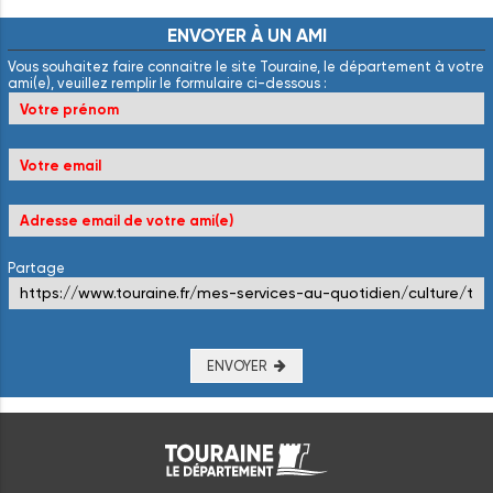
ENVOYER
À
UN
AMI
Vous souhaitez faire connaitre le site Touraine, le département à votre
ami(e), veuillez remplir le formulaire ci-dessous :
Partage
ENVOYER