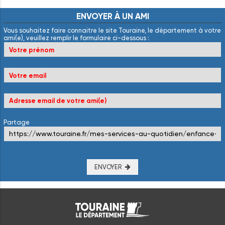
ENVOYER
À
UN
AMI
Vous souhaitez faire connaitre le site Touraine, le département à votre
ami(e), veuillez remplir le formulaire ci-dessous :
Partage
ENVOYER