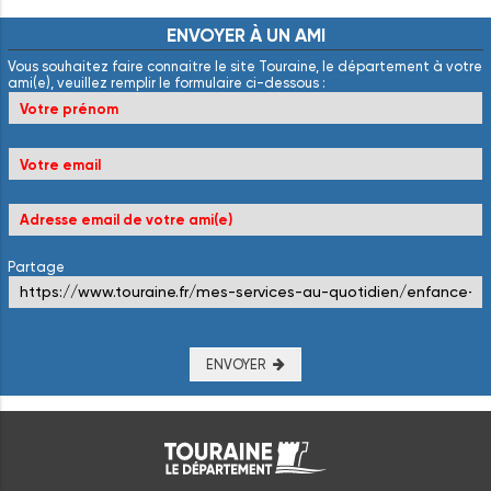
ENVOYER
À
UN
AMI
Vous souhaitez faire connaitre le site Touraine, le département à votre
ami(e), veuillez remplir le formulaire ci-dessous :
Partage
ENVOYER