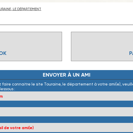
RAINE, LE DÉPARTEMENT
OOK
P
ENVOYER
À
UN
AMI
 faire connaitre le site Touraine, le département à votre ami(e), veuille
dessous :