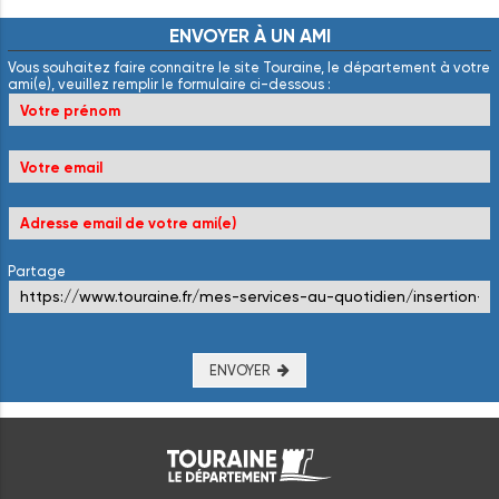
ENVOYER
À
UN
AMI
Vous souhaitez faire connaitre le site Touraine, le département à votre
ami(e), veuillez remplir le formulaire ci-dessous :
Partage
ENVOYER