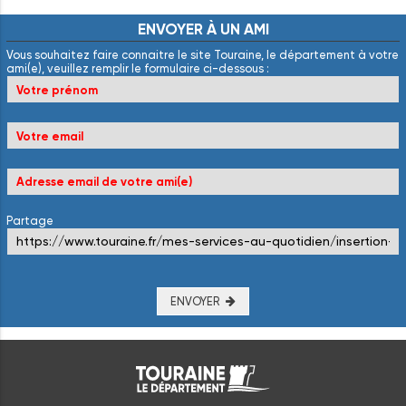
ENVOYER
À
UN
AMI
Vous souhaitez faire connaitre le site Touraine, le département à votre
ami(e), veuillez remplir le formulaire ci-dessous :
Partage
ENVOYER