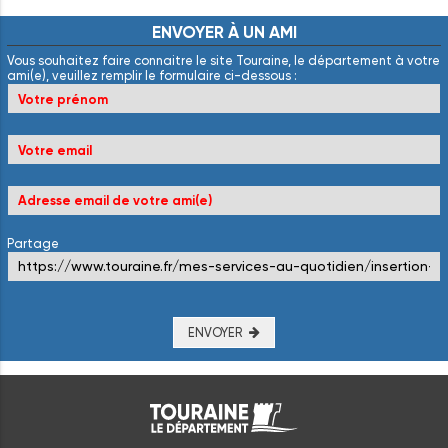
ENVOYER
À
UN
AMI
Vous souhaitez faire connaitre le site Touraine, le département à votre
ami(e), veuillez remplir le formulaire ci-dessous :
Partage
ENVOYER