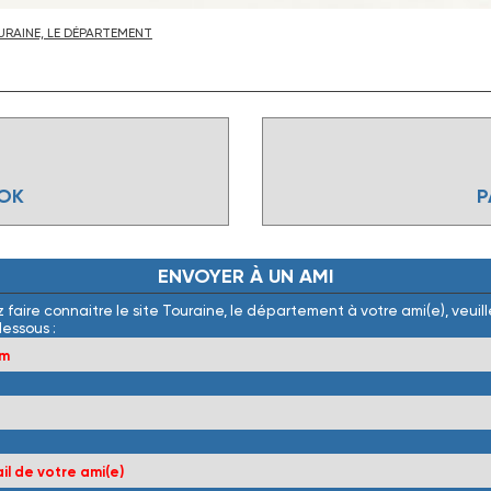
RAINE, LE DÉPARTEMENT
OOK
P
ENVOYER
À
UN
AMI
 faire connaitre le site Touraine, le département à votre ami(e), veuille
dessous :