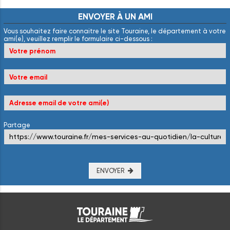
ENVOYER
À
UN
AMI
Vous souhaitez faire connaitre le site Touraine, le département à votre
ami(e), veuillez remplir le formulaire ci-dessous :
Partage
ENVOYER