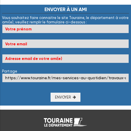
ENVOYER
À
UN
AMI
Vous souhaitez faire connaitre le site Touraine, le département à votre
ami(e), veuillez remplir le formulaire ci-dessous :
Partage
ENVOYER