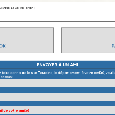
RAINE, LE DÉPARTEMENT
OOK
P
ENVOYER
À
UN
AMI
 faire connaitre le site Touraine, le département à votre ami(e), veuille
dessous :