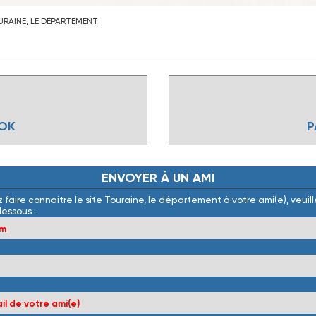
RAINE, LE DÉPARTEMENT
OOK
P
ENVOYER
À
UN
AMI
 faire connaitre le site Touraine, le département à votre ami(e), veuille
dessous :