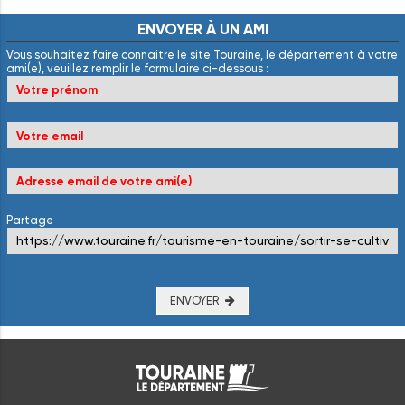
ENVOYER
À
UN
AMI
Vous souhaitez faire connaitre le site Touraine, le département à votre
ami(e), veuillez remplir le formulaire ci-dessous :
Partage
ENVOYER