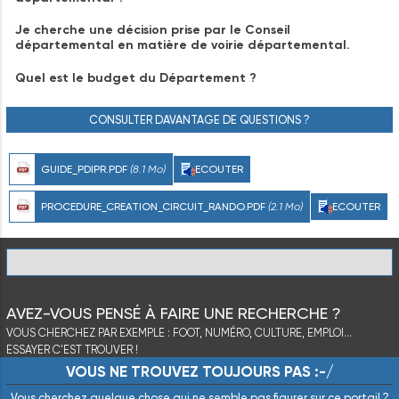
Je cherche une décision prise par le Conseil
départemental en matière de voirie départemental.
Quel est le budget du Département ?
CONSULTER DAVANTAGE DE QUESTIONS ?
GUIDE_PDIPR.PDF
(8.1 Mo)
ECOUTER
PROCEDURE_CREATION_CIRCUIT_RANDO.PDF
(2.1 Mo)
ECOUTER
AVEZ-VOUS PENSÉ À FAIRE UNE RECHERCHE ?
VOUS CHERCHEZ PAR EXEMPLE : FOOT, NUMÉRO, CULTURE, EMPLOI...
ESSAYER C'EST TROUVER !
VOUS NE TROUVEZ TOUJOURS PAS :-/
Vous cherchez quelque chose qui ne semble pas figurer sur ce portail ?