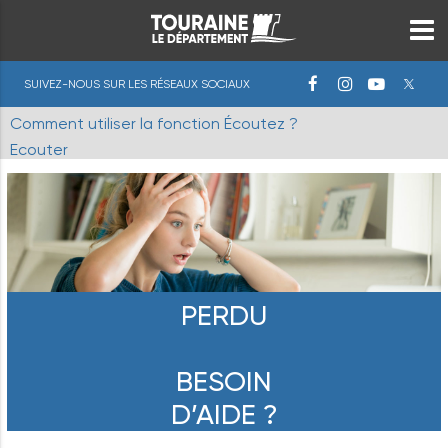
SUIVEZ-NOUS SUR LES RÉSEAUX SOCIAUX
Comment utiliser la fonction Écoutez ?
Ecouter
PERDU
BESOIN
D’AIDE ?