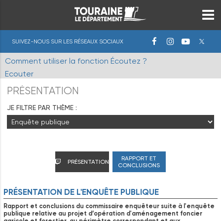
SUIVEZ-NOUS SUR LES RÉSEAUX SOCIAUX
Comment utiliser la fonction Écoutez ?
Ecouter
PRÉSENTATION
JE FILTRE PAR THÈME :
RAPPORT ET
PRÉSENTATION
CONCLUSIONS
PRÉSENTATION
DE
L'ENQUÊTE
PUBLIQUE
Rapport et conclusions du commissaire enquêteur suite à l'enquête
publique relative au projet d’opération d'aménagement foncier
agricole et forestier, au périmètre correspondant et aux