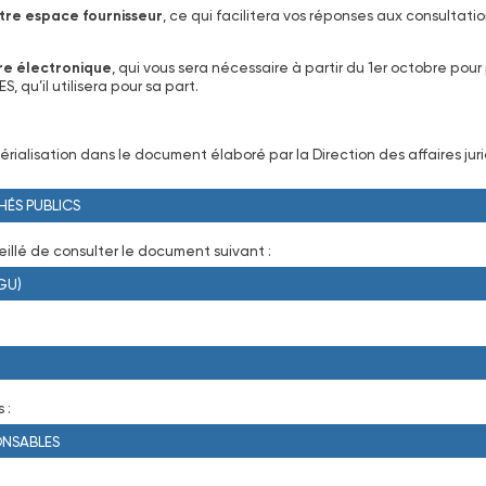
otre espace fournisseur
, ce qui facilitera vos réponses aux consultati
ure électronique
, qui vous sera nécessaire à partir du 1er octobre pour p
qu’il utilisera pour sa part.
érialisation dans le document élaboré par la Direction des affaires ju
HÉS PUBLICS
eillé de consulter le document suivant :
GU)
 :
ONSABLES