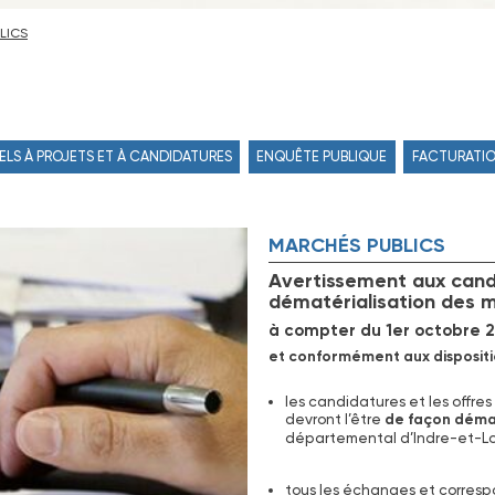
LICS
ELS À PROJETS ET À CANDIDATURES
ENQUÊTE PUBLIQUE
FACTURATI
MARCHÉS PUBLICS
Avertissement aux candi
dématérialisation des 
à compter du 1er octobre 
et conformément aux dispositio
les candidatures et les offres
devront l’être
de façon déma
départemental d’Indre-et-Lo
tous les échanges et corres