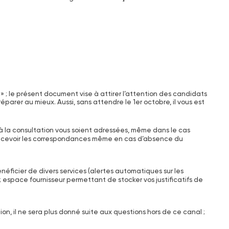
 ; le présent document vise à attirer l’attention des candidats
parer au mieux. Aussi, sans attendre le 1er octobre, il vous est
s à la consultation vous soient adressées, même dans le cas
e recevoir les correspondances même en cas d’absence du
bénéficier de divers services (alertes automatiques sur les
 espace fournisseur permettant de stocker vos justificatifs de
tion, il ne sera plus donné suite aux questions hors de ce canal ;