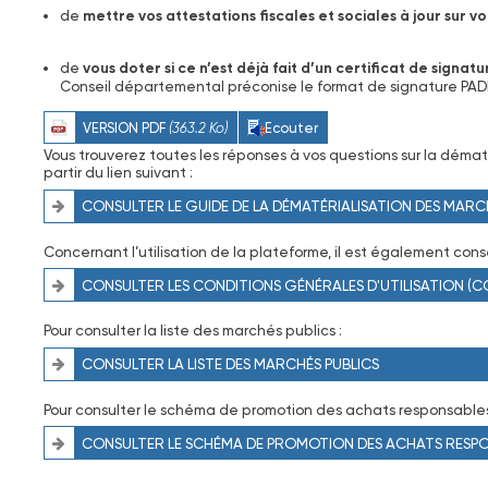
de
mettre vos attestations fiscales et sociales à jour sur v
de
vous doter si ce n’est déjà fait d’un certificat de signat
Conseil départemental préconise le format de signature PADES, 
VERSION PDF
(363.2 Ko)
Ecouter
Vous trouverez toutes les réponses à vos questions sur la démat
partir du lien suivant :
CONSULTER LE GUIDE DE LA DÉMATÉRIALISATION DES MARC
Concernant l’utilisation de la plateforme, il est également cons
CONSULTER LES CONDITIONS GÉNÉRALES D'UTILISATION (C
Pour consulter la liste des marchés publics :
CONSULTER LA LISTE DES MARCHÉS PUBLICS
Pour consulter le schéma de promotion des achats responsables
CONSULTER LE SCHÉMA DE PROMOTION DES ACHATS RESP